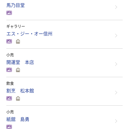
馬乃目堂
ギャラリー
エス・ジー・オー信州
小売
開運堂 本店
飲食
割烹 松本館
小売
紙舘 島勇