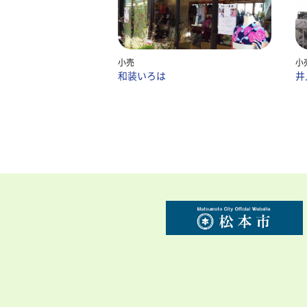
小売
小
和装いろは
井