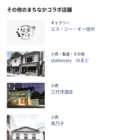
その他のまちなかコラボ店舗
ギャラリー
エス・ジー・オー信州
小売
製造
その他
stationary のまど
小売
三代澤酒店
小売
鳥乃子