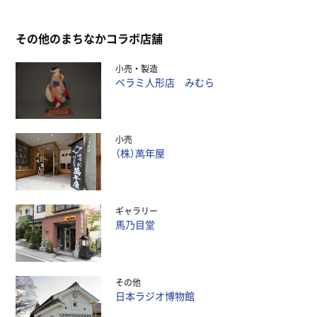
その他のまちなかコラボ店舗
小売
製造
ベラミ人形店 みむら
小売
（株）萬年屋
ギャラリー
馬乃目堂
その他
日本ラジオ博物館