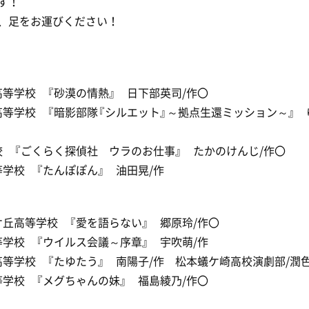
す！
、足をお運びください！
丘高等学校 『砂漠の情熱』 日下部英司/作〇
館高等学校 『暗影部隊『シルエット』～拠点生還ミッション～』 
学校 『ごくらく探偵社 ウラのお仕事』 たかのけんじ/作〇
高等学校 『たんぽぽん』 油田晃/作
々ケ丘高等学校 『愛を語らない』 郷原玲/作〇
高等学校 『ウイルス会議～序章』 宇吹萌/作
崎高等学校 『たゆたう』 南陽子/作 松本蟻ケ崎高校演劇部/潤
高等学校 『メグちゃんの妹』 福島綾乃/作〇