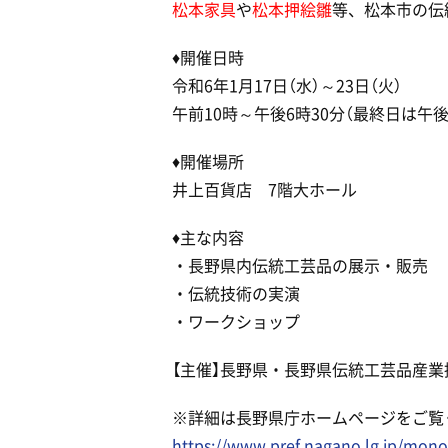
松本家具
や
松本押絵雛
等、松本市の伝
♦開催日時
令和6年1月17日（水）～23日（火）
午前10時～午後6時30分（最終日は午後
♦開催場所
井上百貨店 7階大ホール
♦主な内容
・長野県内伝統工芸品の展示・販売
・伝統技術の実演
・ワークショップ
【主催】長野県・長野県伝統工芸品産
※詳細は長野県庁ホームページをご覧
https://www.pref.nagano.lg.jp/mon