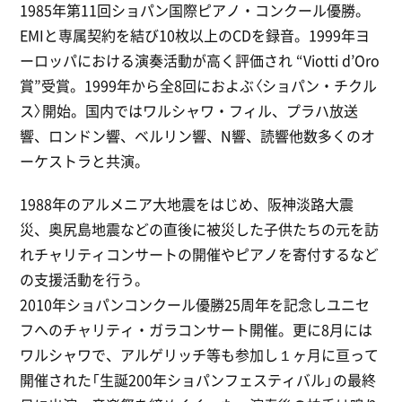
1985年第11回ショパン国際ピアノ・コンクール優勝。
EMIと専属契約を結び10枚以上のCDを録音。1999年ヨ
ーロッパにおける演奏活動が高く評価され “Viotti d’Oro
賞”受賞。1999年から全8回におよぶ〈ショパン・チクル
ス〉開始。国内ではワルシャワ・フィル、プラハ放送
響、ロンドン響、ベルリン響、N響、読響他数多くのオ
ーケストラと共演。
1988年のアルメニア大地震をはじめ、阪神淡路大震
災、奥尻島地震などの直後に被災した子供たちの元を訪
れチャリティコンサートの開催やピアノを寄付するなど
の支援活動を行う。
2010年ショパンコンクール優勝25周年を記念しユニセ
フへのチャリティ・ガラコンサート開催。更に8月には
ワルシャワで、アルゲリッチ等も参加し１ヶ月に亘って
開催された「生誕200年ショパンフェスティバル」の最終