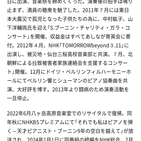
日に出演、音楽祭を締めくくった。演奏後の拍手は鳴り
止まず、満員の聴衆を魅了した。2011年７月には東日
本大震災で孤児となった子供たちの為に、中村紘子、山
下洋輔両氏を迎え「S.ブーニン・チャリティ・ガラ・コ
ンサート」を開催、収益金はすべてあしなが育英会に寄
付。2012年４月、NHK「TOMORROWbeyond３.11」に
出演し、被災地・仙台三桜高校音楽部と共演。７月、北
朝鮮による拉致被害者家族連絡会を支援するコンサー
ト」開催。12月にドイツ・ベルリンフィルハーモニーホ
ールにてベルリン響とシューマンのピアノ協奏曲を共
演、大好評を博す。2013年より闘病のため演奏活動を
一旦停止。
2022年6月八ヶ岳高原音楽堂でのリサイタルで復帰。同
年秋にNHKBSプレミアムにて「それでも私はピアノを弾
く～天才ピアニスト・ブーニン9年の空白を越えて」が放
送され、2024年1月1日に同番組の続編をNHK総合、2月