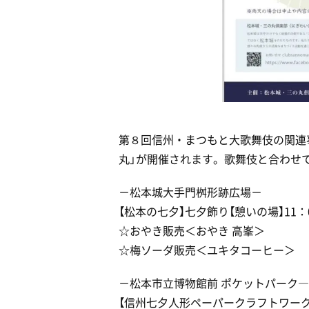
第８回信州・まつもと大歌舞伎の関連
丸」が開催されます。歌舞伎と合わせ
－松本城大手門桝形跡広場－
【松本の七夕】七夕飾り【憩いの場】11：
☆おやき販売＜おやき 高峯＞
☆梅ソーダ販売＜ユキタコーヒー＞
－松本市立博物館前 ポケットパーク―
【信州七夕人形ペーパークラフトワーク